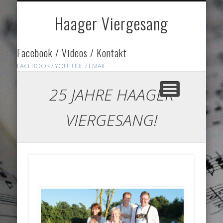
DOWNLOADS
HÖRPROBEN
ÜBER UNS
GALERIE
HOME
LINKS
Haager Viergesang
Facebook / Videos / Kontakt
FACEBOOK /
YOUTUBE
/ EMAIL
25 JAHRE HAAGER
VIERGESANG!