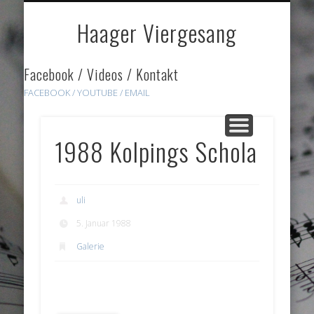
DOWNLOADS
HÖRPROBEN
ÜBER UNS
GALERIE
HOME
LINKS
Haager Viergesang
Facebook / Videos / Kontakt
FACEBOOK /
YOUTUBE
/ EMAIL
1988 Kolpings Schola
uli
5. Januar 1988
Galerie