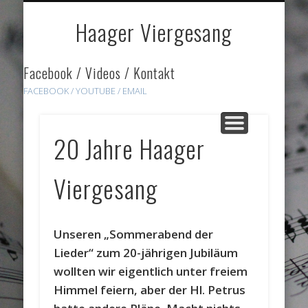
DOWNLOADS
HÖRPROBEN
ÜBER UNS
GALERIE
HOME
LINKS
Haager Viergesang
Facebook / Videos / Kontakt
FACEBOOK /
YOUTUBE
/ EMAIL
20 Jahre Haager
Viergesang
Unseren „Sommerabend der
Lieder“ zum 20-jährigen Jubiläum
wollten wir eigentlich unter freiem
Himmel feiern, aber der Hl. Petrus