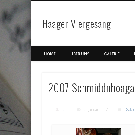
Haager Viergesang
HOME
ÜBER UNS
GALERIE
2007 Schmiddnhoagas
uli
5. Januar 2007
Galer