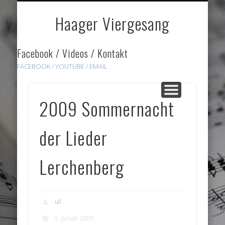
DOWNLOADS
HÖRPROBEN
ÜBER UNS
GALERIE
HOME
LINKS
Haager Viergesang
Facebook / Videos / Kontakt
FACEBOOK /
YOUTUBE
/ EMAIL
2009 Sommernacht
der Lieder
Lerchenberg
uli
5. Januar 2009