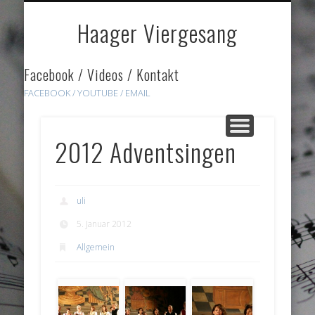
DOWNLOADS
HÖRPROBEN
ÜBER UNS
GALERIE
HOME
LINKS
Haager Viergesang
Facebook / Videos / Kontakt
FACEBOOK /
YOUTUBE
/ EMAIL
2012 Adventsingen
uli
5. Januar 2012
Allgemein