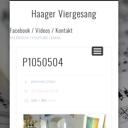
DOWNLOADS
HÖRPROBEN
ÜBER UNS
GALERIE
HOME
LINKS
Haager Viergesang
Facebook / Videos / Kontakt
FACEBOOK /
YOUTUBE
/ EMAIL
P1050504
Johannes Urban
16. Februar 2018
640 × 480
pixels