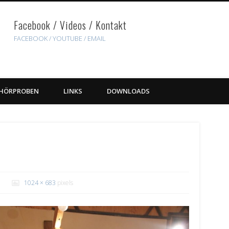
Facebook / Videos / Kontakt
FACEBOOK /
YOUTUBE
/ EMAIL
HÖRPROBEN
LINKS
DOWNLOADS
1024 × 683
pixels