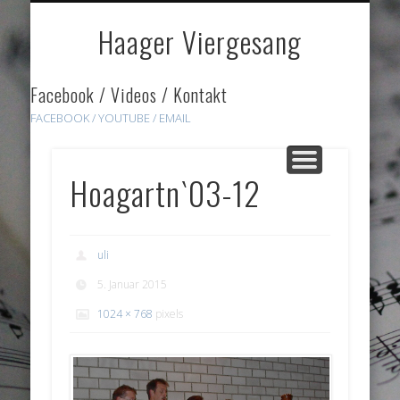
DOWNLOADS
HÖRPROBEN
ÜBER UNS
GALERIE
HOME
LINKS
Haager Viergesang
Facebook / Videos / Kontakt
FACEBOOK /
YOUTUBE
/ EMAIL
Hoagartn`03-12
uli
5. Januar 2015
1024 × 768
pixels