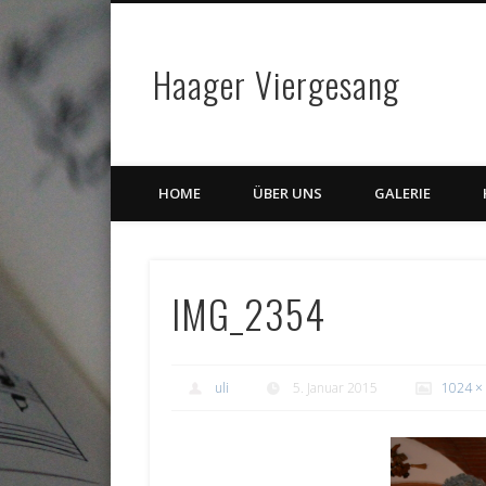
Haager Viergesang
HOME
ÜBER UNS
GALERIE
IMG_2354
uli
5. Januar 2015
1024 ×