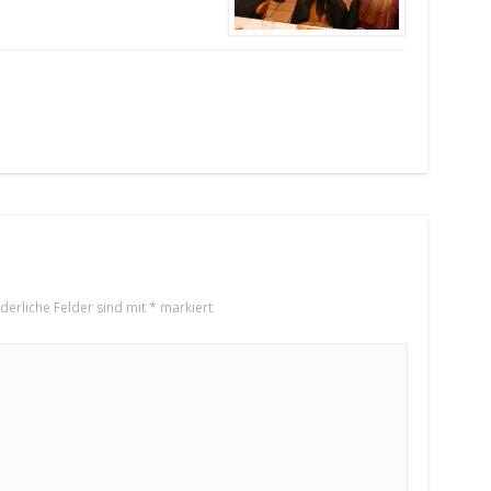
rderliche Felder sind mit
*
markiert