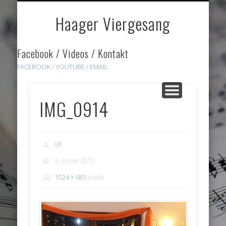
DOWNLOADS
HÖRPROBEN
ÜBER UNS
GALERIE
HOME
LINKS
Haager Viergesang
Facebook / Videos / Kontakt
FACEBOOK /
YOUTUBE
/ EMAIL
IMG_0914
uli
5. Januar 2015
1024 × 683
pixels