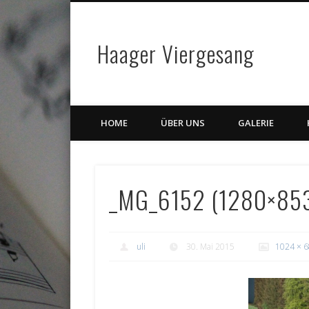
Haager Viergesang
HOME
ÜBER UNS
GALERIE
_MG_6152 (1280×85
uli
30. Mai 2015
1024 × 