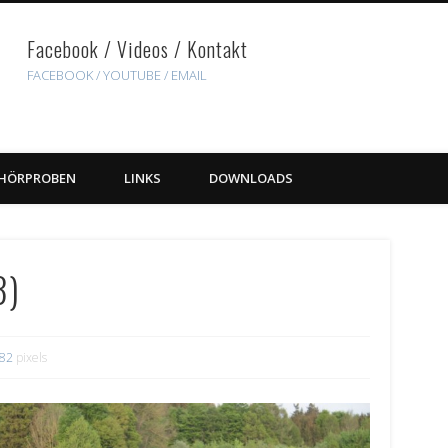
Facebook / Videos / Kontakt
FACEBOOK /
YOUTUBE
/ EMAIL
HÖRPROBEN
LINKS
DOWNLOADS
3)
682
pixels