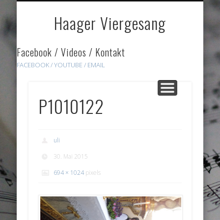
DOWNLOADS
HÖRPROBEN
ÜBER UNS
GALERIE
HOME
LINKS
Haager Viergesang
Facebook / Videos / Kontakt
FACEBOOK /
YOUTUBE
/ EMAIL
P1010122
uli
30. Mai 2015
694 × 1024
pixels