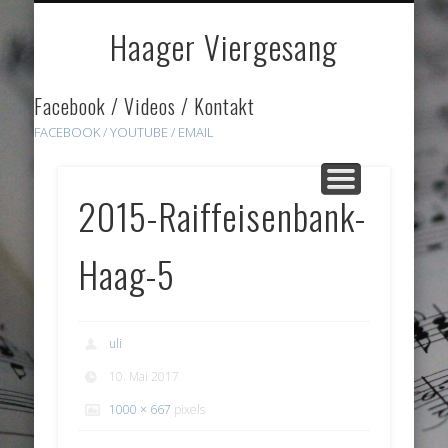
DOWNLOADS
HÖRPROBEN
ÜBER UNS
GALERIE
HOME
LINKS
Haager Viergesang
Facebook / Videos / Kontakt
FACEBOOK /
YOUTUBE
/ EMAIL
2015-Raiffeisenbank-
Haag-5
uli
10. Mai 2017
1000 × 667
pixels