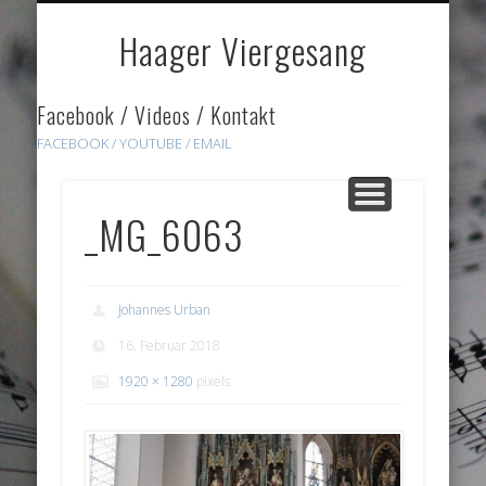
DOWNLOADS
HÖRPROBEN
ÜBER UNS
GALERIE
HOME
LINKS
Haager Viergesang
Facebook / Videos / Kontakt
FACEBOOK /
YOUTUBE
/ EMAIL
_MG_6063
Johannes Urban
16. Februar 2018
1920 × 1280
pixels