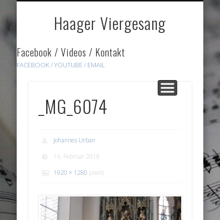
DOWNLOADS
HÖRPROBEN
ÜBER UNS
GALERIE
HOME
LINKS
Haager Viergesang
Facebook / Videos / Kontakt
FACEBOOK /
YOUTUBE
/ EMAIL
_MG_6074
Johannes Urban
16. Februar 2018
1920 × 1280
pixels