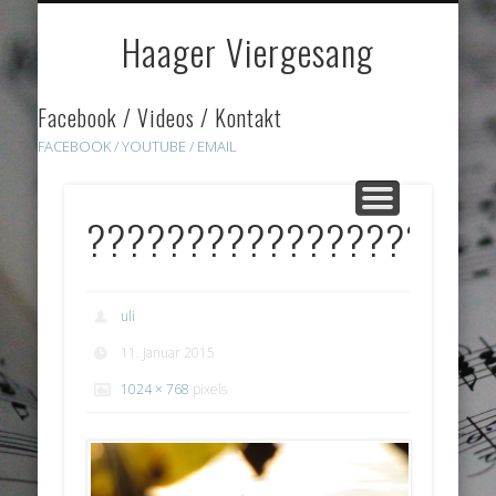
DOWNLOADS
HÖRPROBEN
ÜBER UNS
GALERIE
HOME
LINKS
Haager Viergesang
Facebook / Videos / Kontakt
FACEBOOK /
YOUTUBE
/ EMAIL
????????????????????
uli
11. Januar 2015
1024 × 768
pixels