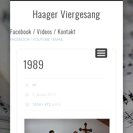
DOWNLOADS
HÖRPROBEN
ÜBER UNS
GALERIE
HOME
LINKS
Haager Viergesang
Facebook / Videos / Kontakt
FACEBOOK /
YOUTUBE
/ EMAIL
1989
uli
5. Januar 2015
1024 × 672
pixels